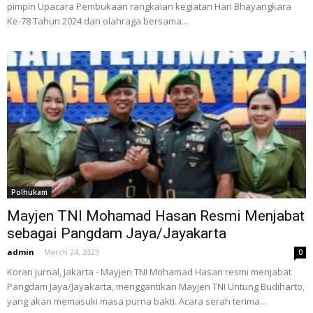
pimpin Upacara Pembukaan rangkaian kegiatan Hari Bhayangkara
Ke-78 Tahun 2024 dan olahraga bersama...
Polhukam
Mayjen TNI Mohamad Hasan Resmi Menjabat
sebagai Pangdam Jaya/Jayakarta
admin
-
March 24, 2023
0
Koran Jurnal, Jakarta - Mayjen TNI Mohamad Hasan resmi menjabat
Pangdam Jaya/Jayakarta, menggantikan Mayjen TNI Untung Budiharto,
yang akan memasuki masa purna bakti. Acara serah terima...