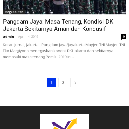
Megapolitan
Pangdam Jaya: Masa Tenang, Kondisi DKI
Jakarta Sekitarnya Aman dan Kondusif
admin
-
April 14, 2019
0
Koran Jurnal, Jakarta - Pangdam Jaya/Jayakarta Mayjen TNI Mayjen TNI
Eko Margiyono menegaskan kondisi DKI Jakarta dan sekitarnya
memasuki masa tenang Pemilu 2019 ini...
1
2