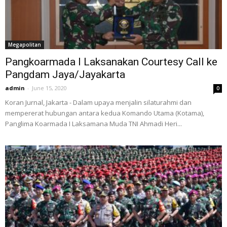
Megapolitan
Pangkoarmada I Laksanakan Courtesy Call ke
Pangdam Jaya/Jayakarta
admin
-
June 15, 2020
0
Koran Jurnal, Jakarta - Dalam upaya menjalin silaturahmi dan
mempererat hubungan antara kedua Komando Utama (Kotama),
Panglima Koarmada I Laksamana Muda TNI Ahmadi Heri...