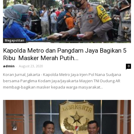
Megapolitan
Kapolda Metro dan Pangdam Jaya Bagikan 5
Ribu Masker Merah Putih...
admin
-
August 23, 2020
0
Koran Jurnal, Jakarta - Kapolda Metro Jaya Irjen Pol Nana Sudjana
bersama Panglima Kodam Jaya/Jayakarta Mayjen TNI Dudung AR
membagi-bagikan masker kepada warga masyarakat...