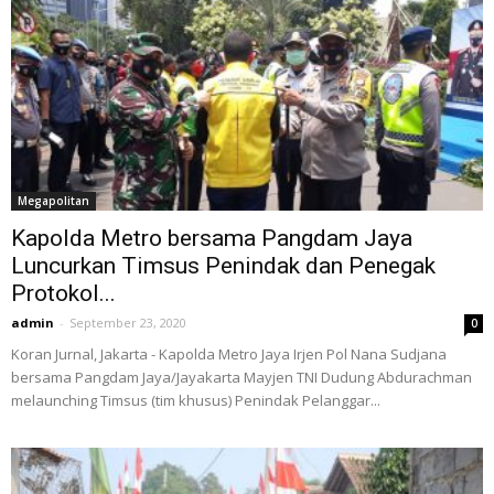
Megapolitan
Kapolda Metro bersama Pangdam Jaya
Luncurkan Timsus Penindak dan Penegak
Protokol...
admin
-
September 23, 2020
0
Koran Jurnal, Jakarta - Kapolda Metro Jaya Irjen Pol Nana Sudjana
bersama Pangdam Jaya/Jayakarta Mayjen TNI Dudung Abdurachman
melaunching Timsus (tim khusus) Penindak Pelanggar...