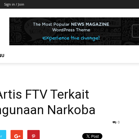
Sign in / Join
NU
rtis FTV Terkait
hgunaan Narkoba
0
er