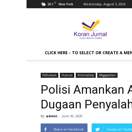
C
26.1
Wednesday, August 5, 2026
New York
Koran
Jurnal
CLICK HERE - TO SELECT OR CREATE A ME
Polhukam
Hukum
Kriminalitas
Megapolitan
Polisi Amankan A
Dugaan Penyala
By
admin
-
June 30, 2020
Share on Facebook
Tweet on Twitt