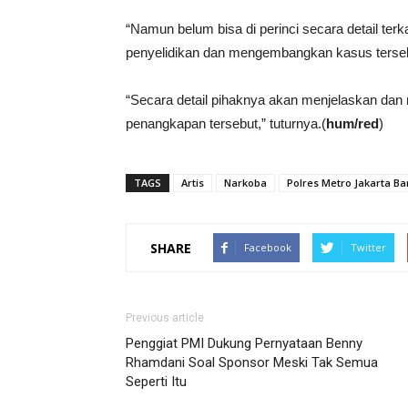
“Namun belum bisa di perinci secara detail te
penyelidikan dan mengembangkan kasus tersebu
“Secara detail pihaknya akan menjelaskan dan 
penangkapan tersebut,” tuturnya.(
hum/red
)
TAGS
Artis
Narkoba
Polres Metro Jakarta Ba
SHARE
Facebook
Twitter
Previous article
Penggiat PMI Dukung Pernyataan Benny
Rhamdani Soal Sponsor Meski Tak Semua
Seperti Itu