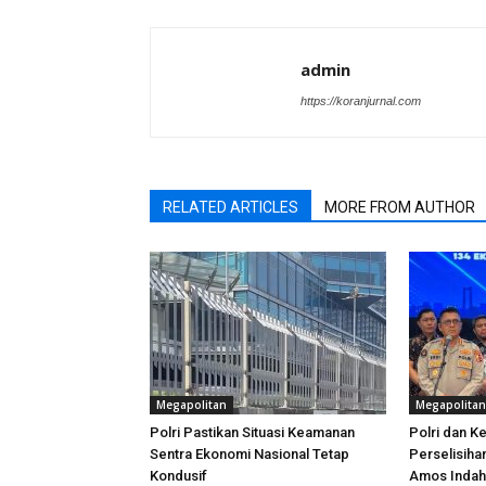
admin
https://koranjurnal.com
RELATED ARTICLES
MORE FROM AUTHOR
Megapolitan
Megapolitan
Polri Pastikan Situasi Keamanan
Polri dan K
Sentra Ekonomi Nasional Tetap
Perselisiha
Kondusif
Amos Indah