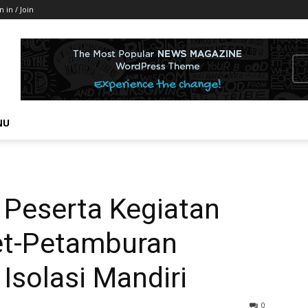
n in / Join
NU
Peserta Kegiatan
t-Petamburan
Isolasi Mandiri
0