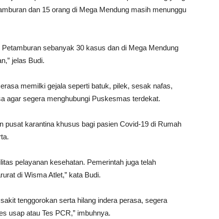
i Petamburan dan 15 orang di Mega Mendung masih menunggu
n di Petamburan sebanyak 30 kasus dan di Mega Mendung
,” jelas Budi.
rasa memilki gejala seperti batuk, pilek, sesak nafas,
rasa agar segera menghubungi Puskesmas terdekat.
an pusat karantina khusus bagi pasien Covid-19 di Rumah
ta.
silitas pelayanan kesehatan. Pemerintah juga telah
rat di Wisma Atlet,” kata Budi.
, sakit tenggorokan serta hilang indera perasa, segera
tes usap atau Tes PCR,” imbuhnya.