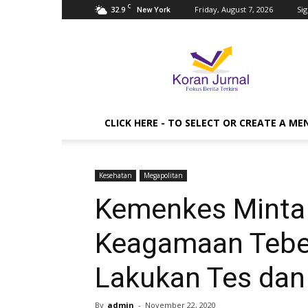
C
32.9
Friday, August 7, 2026
Sig
New York
Koran
Jurnal
CLICK HERE - TO SELECT OR CREATE A ME
Kesehatan
Megapolitan
Kemenkes Minta 
Keagamaan Tebe
Lakukan Tes dan 
By
admin
-
November 22, 2020