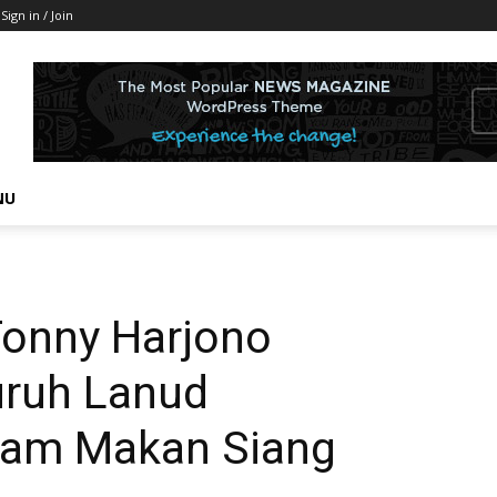
Sign in / Join
NU
onny Harjono
uruh Lanud
ram Makan Siang