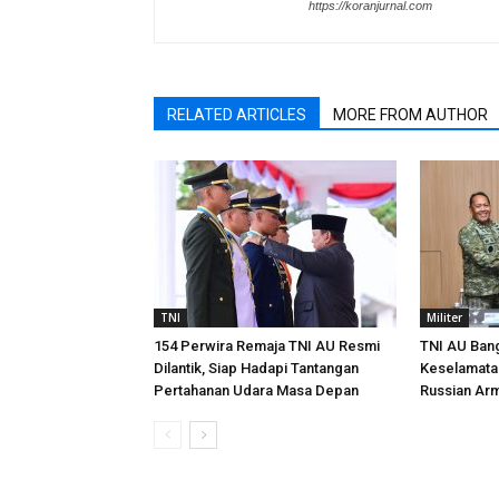
https://koranjurnal.com
RELATED ARTICLES
MORE FROM AUTHOR
TNI
Militer
154 Perwira Remaja TNI AU Resmi
TNI AU Ban
Dilantik, Siap Hadapi Tantangan
Keselamata
Pertahanan Udara Masa Depan
Russian Ar