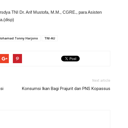
rsdya TNI Dr. Arif Mustofa, M.M., CGRE., para Asisten
a.(disp)
Mohamad Tonny Harjono
TNI-AU
Next article
si
Konsumsi Ikan Bagi Prajurit dan PNS Kopassus