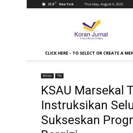
C
25.8
Thursday, August 6, 2026
New York
Koran
Jurnal
CLICK HERE - TO SELECT OR CREATE A ME
Militer
TNI
KSAU Marsekal T
Instruksikan Sel
Sukseskan Prog