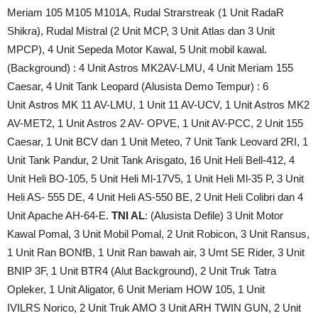
Meriam 105 M105 M101A, Rudal Strarstreak (1 Unit RadaR
Shikra), Rudal Mistral (2 Unit MCP, 3 Unit Atlas dan 3 Unit
MPCP), 4 Unit Sepeda Motor Kawal, 5 Unit mobil kawal.
(Background) : 4 Unit Astros ‎MK2AV-LMU, 4 Unit Meriam 155
Caesar, 4 Unit Tank Leopard (Alusista Demo Tempur) : 6
Unit Astros MK 11 AV-LMU, 1 Unit 11 AV-UCV, 1 Unit Astros MK2
AV-MET2, 1 Unit Astros ‎2 AV- OPVE, 1 Unit AV-PCC, 2 Unit 155
Caesar, 1 Unit BCV dan 1 Unit ‎Meteo, 7 Unit Tank Leovard 2RI, 1
Unit Tank Pandur, 2 Unit Tank Arisgato, 16 Unit Heli Bell-412, 4
Unit ‎Heli BO-105, 5 Unit Heli Ml-17V5, 1 Unit Heli Ml-35 P, 3 Unit
Heli AS- 555 DE, 4 Unit Heli AS-550 BE, 2 Unit Heli Colibri dan 4
Unit Apache AH-64-E.
TNI AL
: (Alusista Defile) 3 Unit Motor
Kawal Pomal, 3 Unit Mobil Pomal, 2 Unit Robicon, 3 ‎Unit Ransus,
1 Unit Ran BONfB, 1 Unit Ran bawah air, 3 Umt SE Rider, 3 Unit
BNIP 3F, 1 Unit BTR4 (‎Alut Background), 2 Unit Truk Tatra
Opleker, 1 Unit Aligator, 6 Unit Meriam HOW 105, 1 Unit
IVILRS Norico, 2 Unit Truk AMO 3 Unit ARH TWIN GUN, 2 Unit