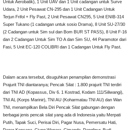
Untuk Aerobatik), 1 Unit UAV dan 1 Unit cadangan untuk Surve
‎Udara, 2 Unit Pesawat CN-295 dan 1 Unit Cadangan Untuk
Terjun Frifol + Fly Past, 2 Unit Pesawat ‎CN295, 5 Unit ENIB-314
Super Tukano (1 cadangan untuk sosio Drama), 8 Unit SU-27/30
(2 Cadangan ‎untuk Sim sul dan Bom BUR ST PASS), 8 Unit F-16
dan 2 Cadangan Untuk Sim TO A dan Sim SU, 44 ‎Paramotor dari
Fasi, 5 Unit EC-120 COLIBRI dan 1 Cadangan Untuk Fly Past.
Dalam acara tersebut, disuguhkan penampilan demonstrasi
Prajurit TNI diantaranya; Pencak Silat : 1.800 prajurit TNI terdiri
dari TNI AD (Kopassus, Div 6‎. 1 Kostrad, Kodam 111/Siliwangi),
TNI AL (Korps Marinir), TNI AU (Koharmatau TNI AU) dan Wan
TNI, ‎menampilkan Bela Diri Pencak Silat gabungan dengan
berbagai jenis pencak silat yang ada di Indonesia ‎yaitu Merpati
Putih, Tapak Suci, Perisai Diri, Pagar Nusa, Pemersatu Hati,
Pagar Kencana, Ciung Wanara, ‎Cimande, Panglipur, Budi