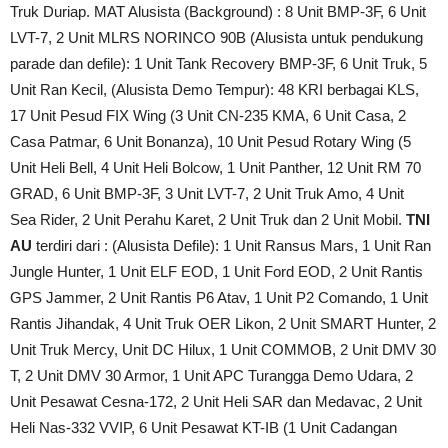
Truk Duriap. MAT Alusista‎ (Background) : 8 Unit BMP-3F, 6 Unit
LVT-7, 2 Unit MLRS NORINCO 90B (Alusista untuk ‎pendukung
parade dan defile): 1 Unit Tank Recovery BMP-3F, 6 Unit Truk, 5
Unit Ran Kecil, (‎Alusista Demo Tempur): 48 KRI berbagai KLS,
17 Unit Pesud FIX Wing (3 Unit CN-235 KMA, 6 Unit ‎Casa, 2
Casa Patmar, 6 Unit Bonanza), 10 Unit Pesud Rotary Wing (5
Unit Heli Bell, 4 Unit Heli Bolcow, ‎1 Unit Panther, 12 Unit RM 70
GRAD, 6 Unit BMP-3F, 3 Unit LVT-7, 2 Unit Truk Amo, 4 Unit
Sea Rider, 2 Unit Perahu Karet, 2 Unit Truk dan 2 Unit Mobil. ‎
TNI
AU
terdiri dari : (Alusista Defile): 1 Unit Ransus Mars, 1 Unit Ran
Jungle Hunter, 1 Unit ‎ELF EOD, 1 Unit Ford EOD, 2 Unit Rantis
GPS Jammer, 2 Unit Rantis P6 Atav, 1 Unit P2 Comando, 1 Unit
Rantis Jihandak, 4 Unit Truk OER Likon, 2 Unit SMART Hunter, 2
Unit Truk Mercy, Unit DC ‎Hilux, 1 Unit COMMOB, 2 Unit DMV 30
T, 2 Unit DMV 30 Armor, 1 Unit APC Turangga ‎Demo Udara, 2
Unit Pesawat Cesna-172, 2 Unit Heli SAR dan Medavac, 2 Unit
Heli Nas-332 VVIP, 6 ‎Unit Pesawat KT-IB (1 Unit Cadangan