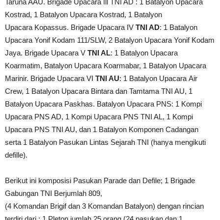
Taruna AAU. Brigade Upacara Ill TNI AD : 1 Batalyon Upacara
Kostrad, 1 Batalyon Upacara Kostrad, 1 Batalyon
Upacara Kopassus. Brigade Upacara IV
TNI AD
: 1 Batalyon
Upacara Yonif Kodam 111/SLW, 2 Batalyon Upacara Yonif Kodam
Jaya. Brigade Upacara V
TNI AL
: 1 Batalyon Upacara
Koarmatim, Batalyon Upacara Koarmabar, 1 Batalyon Upacara
Marinir. Brigade Upacara VI
TNI AU
: 1 Batalyon Upacara Air
Crew, 1 Batalyon Upacara Bintara dan Tamtama TNI AU, 1
Batalyon Upacara Paskhas. Batalyon Upacara PNS: 1 Kompi
Upacara PNS AD, 1 Kompi Upacara PNS TNI AL, 1 Kompi
Upacara PNS TNI AU, dan 1 Batalyon Komponen Cadangan
serta 1 Batalyon Pasukan Lintas Sejarah TNI (hanya mengikuti
defille).
Berikut ini komposisi Pasukan Parade dan Defile; 1 Brigade
Gabungan TNI Berjumlah 809, ‎
(4 Komandan Brigif dan 3 Komandan Batalyon) dengan rincian
terdiri dari : 1 Pleton jumlah 25 orang (24 ‎pasukan dan 1