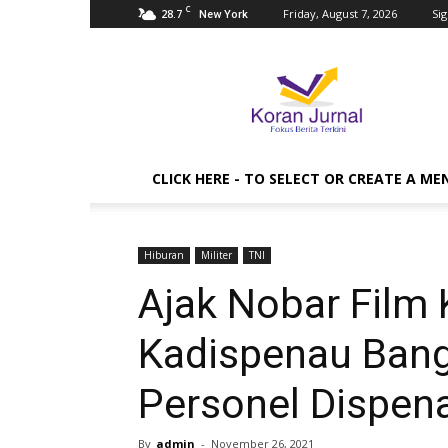
C
28.7
Friday, August 7, 2026
Sig
New York
Koran
Jurnal
CLICK HERE - TO SELECT OR CREATE A ME
Hiburan
Militer
TNI
Ajak Nobar Film 
Kadispenau Bang
Personel Dispen
By
admin
-
November 26, 2021