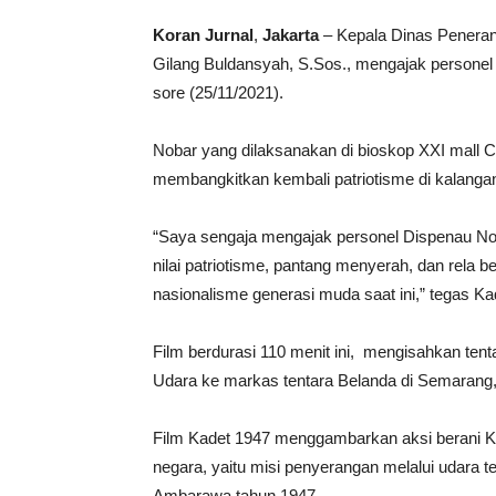
Koran Jurnal
,
Jakarta
– Kepala Dinas Penera
Gilang Buldansyah, S.Sos., mengajak personel
sore (25/11/2021).
Nobar yang dilaksanakan di bioskop XXI mall C
membangkitkan kembali patriotisme di kalang
“Saya sengaja mengajak personel Dispenau Noba
nilai patriotisme, pantang menyerah, dan rela 
nasionalisme generasi muda saat ini,” tegas K
Film berdurasi 110 menit ini, mengisahkan ten
Udara ke markas tentara Belanda di Semarang,
Film Kadet 1947 menggambarkan aksi berani K
negara, yaitu misi penyerangan melalui udara 
Ambarawa tahun 1947.