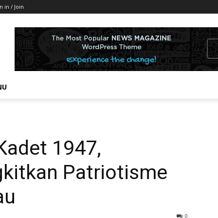
n in / Join
NU
Kadet 1947,
kitkan Patriotisme
au
0