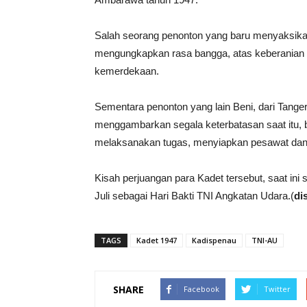
Salah seorang penonton yang baru menyaksikan
mengungkapkan rasa bangga, atas keberanian 
kemerdekaan.
Sementara penonton yang lain Beni, dari Tangera
menggambarkan segala keterbatasan saat itu, 
melaksanakan tugas, menyiapkan pesawat dan
Kisah perjuangan para Kadet tersebut, saat ini 
Juli sebagai Hari Bakti TNI Angkatan Udara.(
di
TAGS
Kadet 1947
Kadispenau
TNI-AU
SHARE
Facebook
Twitter