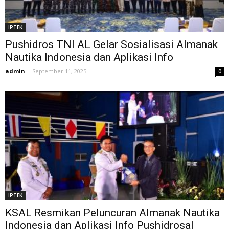
IPTEK
Pushidros TNI AL Gelar Sosialisasi Almanak
Nautika Indonesia dan Aplikasi Info
admin
-
September 11, 2025
0
IPTEK
KSAL Resmikan Peluncuran Almanak Nautika
Indonesia dan Aplikasi Info Pushidrosal