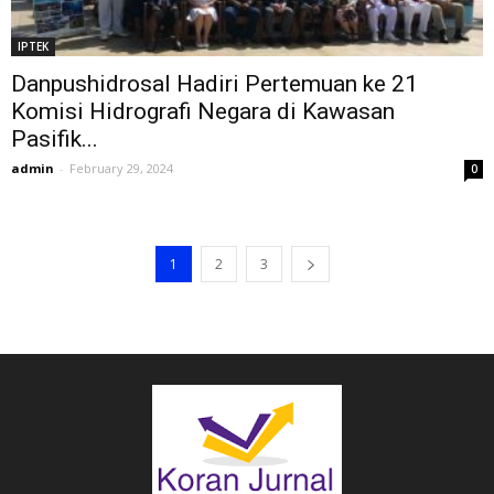
IPTEK
Danpushidrosal Hadiri Pertemuan ke 21
Komisi Hidrografi Negara di Kawasan
Pasifik...
admin
-
February 29, 2024
0
1
2
3