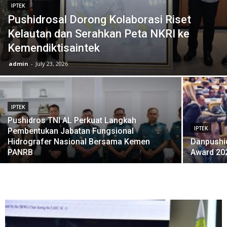
IPTEK
Pushidrosal Dorong Kolaborasi Riset
Kelautan dan Serahkan Peta NKRI ke
Kemendiktisaintek
admin
-
July 23, 2026
IPTEK
Pushidros TNI AL Perkuat Langkah
IPTEK
Pembentukan Jabatan Fungsional
Hidrografer Nasional Bersama Kemen
Danpushid
PANRB
Award 20