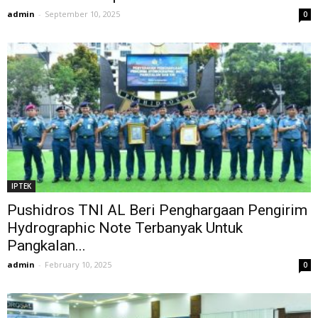
admin
-
September 10, 2025
0
IPTEK
Pushidros TNI AL Beri Penghargaan Pengirim
Hydrographic Note Terbanyak Untuk
Pangkalan...
admin
-
February 10, 2025
0