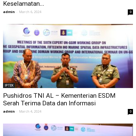
Keselamatan...
admin
-
March 6, 2024
0
IPTEK
Pushidros TNI AL – Kementerian ESDM
Serah Terima Data dan Informasi
admin
-
March 4, 2024
0