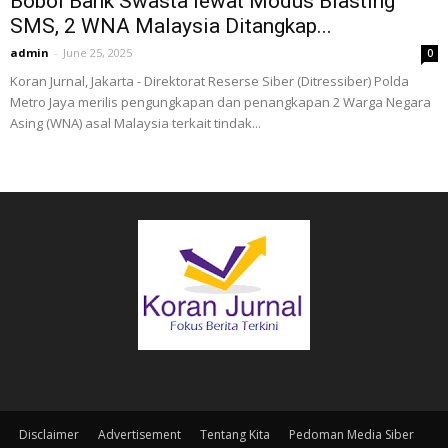
Bobol Bank Swasta lewat Modus Blasting
SMS, 2 WNA Malaysia Ditangkap...
admin
-
June 25, 2025
0
Koran Jurnal, Jakarta - Direktorat Reserse Siber (Ditressiber) Polda
Metro Jaya merilis pengungkapan dan penangkapan 2 Warga Negara
Asing (WNA) asal Malaysia terkait tindak...
Disclaimer
Advertisement
Tentang Kita
Pedoman Media Siber