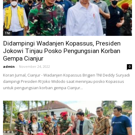
TNI
Didampingi Wadanjen Kopassus, Presiden
Jokowi Tinjau Posko Pengungsian Korban
Gempa Cianjur
admin
-
November 24, 2022
0
Koran Jurnal, Cianjur - Wadanjen Kopassus Brigjen TNI Deddy Suryadi
dampingi Presiden RI Joko Widodo saat meninjau posko Kopassus
untuk pengungsian korban gempa Cianjur...