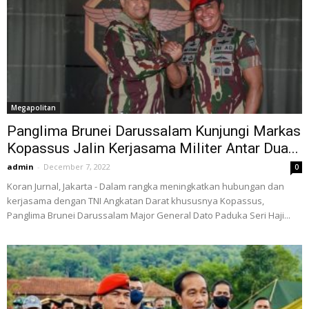
Megapolitan
Panglima Brunei Darussalam Kunjungi Markas
Kopassus Jalin Kerjasama Militer Antar Dua...
admin
-
December 7, 2022
0
Koran Jurnal, Jakarta - Dalam rangka meningkatkan hubungan dan
kerjasama dengan TNI Angkatan Darat khususnya Kopassus,
Panglima Brunei Darussalam Major General Dato Paduka Seri Haji...