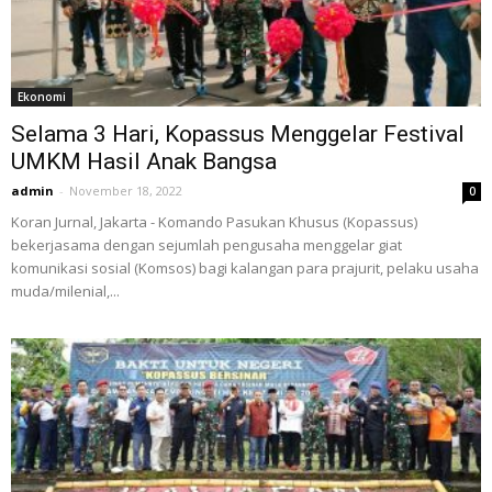
Ekonomi
Selama 3 Hari, Kopassus Menggelar Festival
UMKM Hasil Anak Bangsa
admin
-
November 18, 2022
0
Koran Jurnal, Jakarta - Komando Pasukan Khusus (Kopassus)
bekerjasama dengan sejumlah pengusaha menggelar giat
komunikasi sosial (Komsos) bagi kalangan para prajurit, pelaku usaha
muda/milenial,...