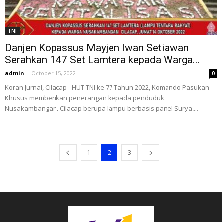
TNI
Danjen Kopassus Mayjen Iwan Setiawan
Serahkan 147 Set Lamtera kepada Warga...
admin
-
October 15, 2022
0
Koran Jurnal, Cilacap - HUT TNI ke 77 Tahun 2022, Komando Pasukan
Khusus memberikan penerangan kepada penduduk
Nusakambangan, Cilacap berupa lampu berbasis panel Surya,...
1
2
3