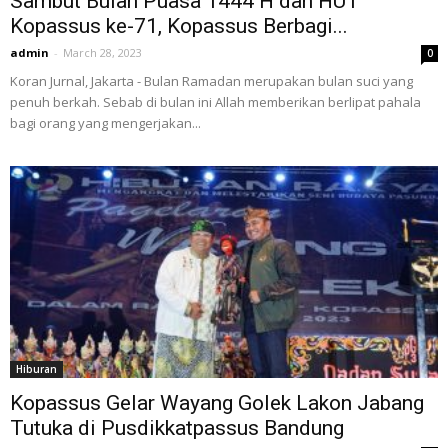
Sambut Bulan Puasa 1444 H dan HUT
Kopassus ke-71, Kopassus Berbagi...
admin
-
March 28, 2023
0
Koran Jurnal, Jakarta - Bulan Ramadan merupakan bulan suci yang
penuh berkah. Sebab di bulan ini Allah memberikan berlipat pahala
bagi orang yang mengerjakan...
Hiburan
Kopassus Gelar Wayang Golek Lakon Jabang
Tutuka di Pusdikkatpassus Bandung