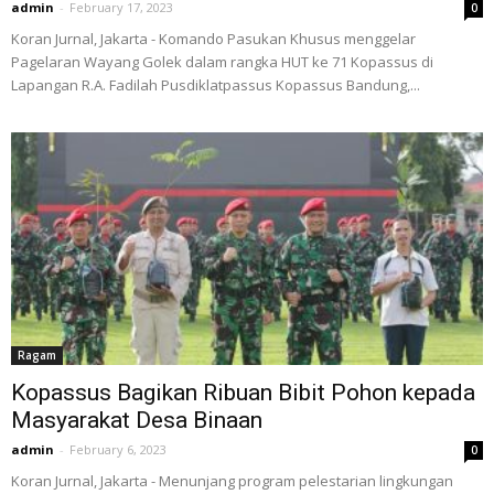
admin
-
February 17, 2023
0
Koran Jurnal, Jakarta - Komando Pasukan Khusus menggelar
Pagelaran Wayang Golek dalam rangka HUT ke 71 Kopassus di
Lapangan R.A. Fadilah Pusdiklatpassus Kopassus Bandung,...
Ragam
Kopassus Bagikan Ribuan Bibit Pohon kepada
Masyarakat Desa Binaan
admin
-
February 6, 2023
0
Koran Jurnal, Jakarta - Menunjang program pelestarian lingkungan