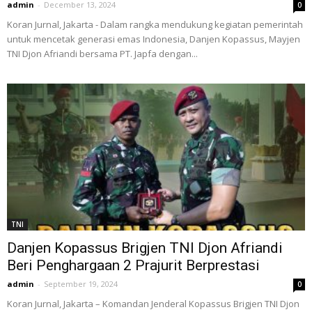
admin
-
December 13, 2024
0
Koran Jurnal, Jakarta - Dalam rangka mendukung kegiatan pemerintah
untuk mencetak generasi emas Indonesia, Danjen Kopassus, Mayjen
TNI Djon Afriandi bersama PT. Japfa dengan...
TNI
Danjen Kopassus Brigjen TNI Djon Afriandi
Beri Penghargaan 2 Prajurit Berprestasi
admin
-
September 19, 2024
0
Koran Jurnal, Jakarta – Komandan Jenderal Kopassus Brigjen TNI Djon