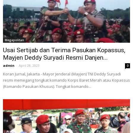
Megapolitan
Usai Sertijab dan Terima Pasukan Kopassus,
Mayjen Deddy Suryadi Resmi Danjen...
admin
-
April 28, 2023
0
Koran Jurnal, Jakarta - Mayor Jenderal (Mayjen) TNI Deddy Suryadi
resmi memegang tongkat komando Korps Baret Merah atau Kopassus
(Komando Pasukan Khusus). Tongkat komando...