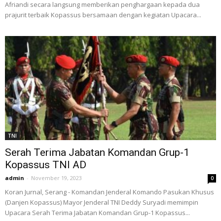
Afriandi secara langsung memberikan penghargaan kepada dua
prajurit terbaik Kopassus bersamaan dengan kegiatan Upacara...
TNI
Serah Terima Jabatan Komandan Grup-1
Kopassus TNI AD
admin
-
November 19, 2023
0
Koran Jurnal, Serang - Komandan Jenderal Komando Pasukan Khusus
(Danjen Kopassus) Mayor Jenderal TNI Deddy Suryadi memimpin
Upacara Serah Terima Jabatan Komandan Grup-1 Kopassus...