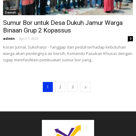
Daerah
Sumur Bor untuk Desa Dukuh Jamur Warga
Binaan Grup 2 Kopassus
admin
-
April 7, 2023
0
Koran Jurnal, Sukoharjo - Tanggap dan peduli terhadap kebutuhan
warga akan pentingnya air bersih, Komando Pasukan Khusus dengan
sigap memfasilitasi pembuatan sumur bor yang...
1
2
3