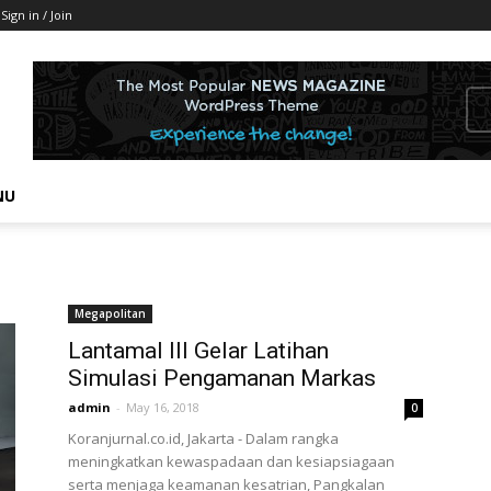
Sign in / Join
NU
Megapolitan
Lantamal III Gelar Latihan
Simulasi Pengamanan Markas
admin
-
May 16, 2018
0
Koranjurnal.co.id, Jakarta - Dalam rangka
meningkatkan kewaspadaan dan kesiapsiagaan
serta menjaga keamanan kesatrian, Pangkalan