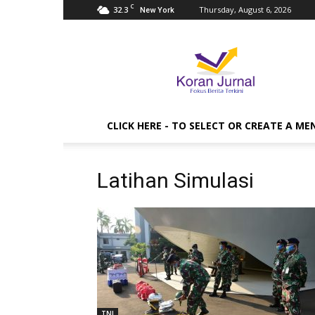
C
32.3
Thursday, August 6, 2026
New York
Koran
Jurnal
CLICK HERE - TO SELECT OR CREATE A ME
Latihan Simulasi
TNI