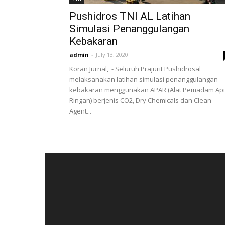
Pushidros TNI AL Latihan
Simulasi Penanggulangan
Kebakaran
admin
-
July 13, 2020
Koran Jurnal, - Seluruh Prajurit Pushidrosal
melaksanakan latihan simulasi penanggulangan
kebakaran menggunakan APAR (Alat Pemadam Api
Ringan) berjenis CO2, Dry Chemicals dan Clean
Agent...