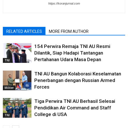
https://koranjurnal.com
RELATED ARTICLES
MORE FROM AUTHOR
154 Perwira Remaja TNI AU Resmi
Dilantik, Siap Hadapi Tantangan
Pertahanan Udara Masa Depan
TNI
TNI AU Bangun Kolaborasi Keselamatan
Penerbangan dengan Russian Armed
Forces
Militer
Tiga Perwira TNI AU Berhasil Selesai
Pendidikan Air Command and Staff
College di USA
TNI