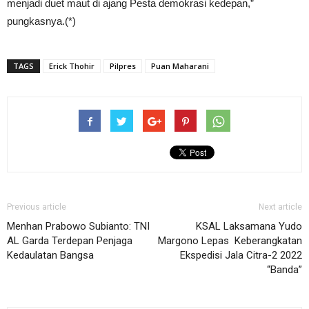
menjadi duet maut di ajang Pesta demokrasi kedepan,”
pungkasnya.(*)
TAGS
Erick Thohir
Pilpres
Puan Maharani
Previous article
Next article
Menhan Prabowo Subianto: TNI
KSAL Laksamana Yudo
AL Garda Terdepan Penjaga
Margono Lepas Keberangkatan
Kedaulatan Bangsa
Ekspedisi Jala Citra-2 2022
“Banda”