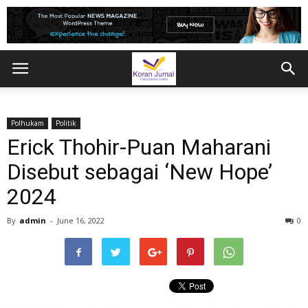
Polhukam
Politik
Erick Thohir-Puan Maharani
Disebut sebagai ‘New Hope’
2024
By
admin
-
June 16, 2022
0