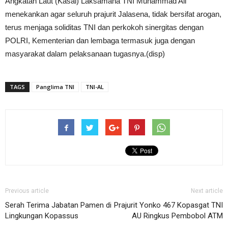
Angkatan Laut (Kasal) Laksamana TNI Muhammad Ali
menekankan agar seluruh prajurit Jalasena, tidak bersifat arogan,
terus menjaga soliditas TNI dan perkokoh sinergitas dengan
POLRI, Kementerian dan lembaga termasuk juga dengan
masyarakat dalam pelaksanaan tugasnya.(disp)
TAGS
Panglima TNI
TNI-AL
Previous article
Next article
Serah Terima Jabatan Pamen di
Prajurit Yonko 467 Kopasgat TNI
Lingkungan Kopassus
AU Ringkus Pembobol ATM