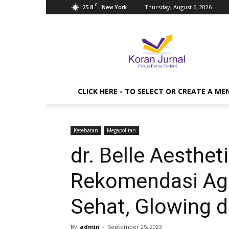
C
25.8
Thursday, August 6, 2026
New York
Koran
Jurnal
CLICK HERE - TO SELECT OR CREATE A ME
Kesehatan
Megapolitan
dr. Belle Aesthet
Rekomendasi Aga
Sehat, Glowing 
By
admin
-
September 25, 2023