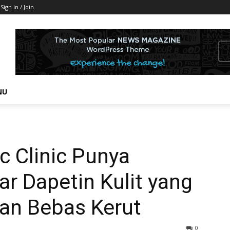
Sign in / Join
NU
ic Clinic Punya
r Dapetin Kulit yang
dan Bebas Kerut
0