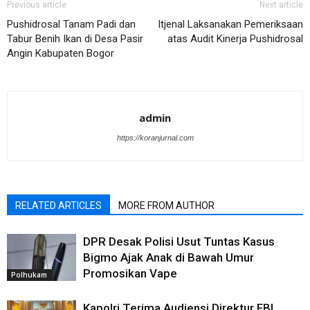
Previous article
Next article
Pushidrosal Tanam Padi dan
Itjenal Laksanakan Pemeriksaan
Tabur Benih Ikan di Desa Pasir
atas Audit Kinerja Pushidrosal
Angin Kabupaten Bogor
admin
https://koranjurnal.com
RELATED ARTICLES
MORE FROM AUTHOR
DPR Desak Polisi Usut Tuntas Kasus
Bigmo Ajak Anak di Bawah Umur
Promosikan Vape
Polhukam
Kapolri Terima Audiensi Direktur FBI,