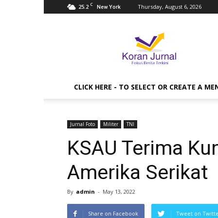
C
25.2
Thursday, August 6, 2026
New York
Koran
Jurnal
CLICK HERE - TO SELECT OR CREATE A ME
Jurnal Foto
Militer
TNI
KSAU Terima Kun
Amerika Serikat
By
admin
-
May 13, 2022
Share on Facebook
Tweet on Twitt