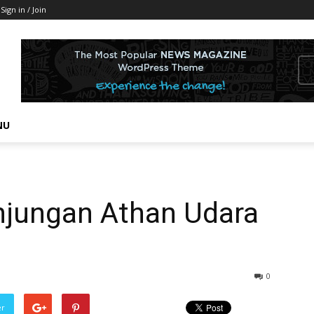
Sign in / Join
NU
jungan Athan Udara
0
er