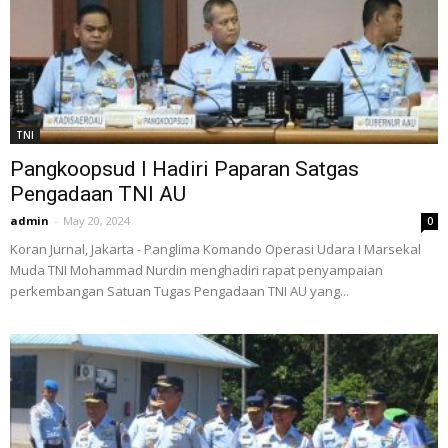
TNI
Pangkoopsud I Hadiri Paparan Satgas
Pengadaan TNI AU
admin
-
May 20, 2024
0
Koran Jurnal, Jakarta - Panglima Komando Operasi Udara I Marsekal
Muda TNI Mohammad Nurdin menghadiri rapat penyampaian
perkembangan Satuan Tugas Pengadaan TNI AU yang...