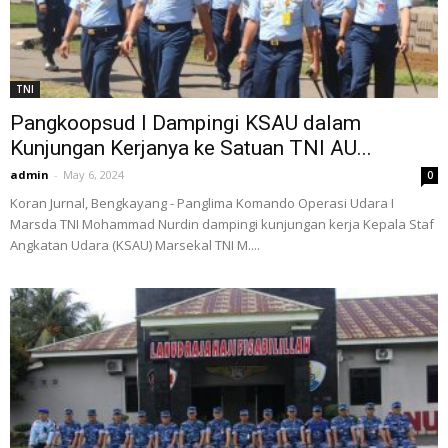
TNI
Pangkoopsud I Dampingi KSAU dalam
Kunjungan Kerjanya ke Satuan TNI AU...
admin
-
May 6, 2024
0
Koran Jurnal, Bengkayang - Panglima Komando Operasi Udara I
Marsda TNI Mohammad Nurdin dampingi kunjungan kerja Kepala Staf
Angkatan Udara (KSAU) Marsekal TNI M....