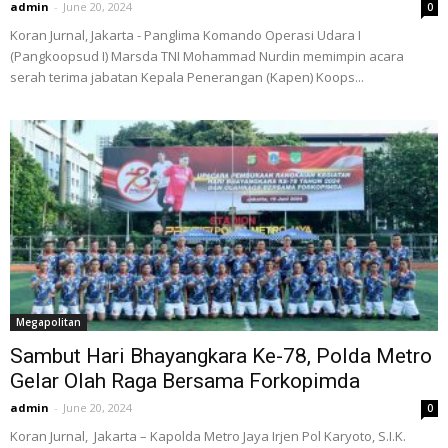
admin
-
June 20, 2024
0
Koran Jurnal, Jakarta - Panglima Komando Operasi Udara I
(Pangkoopsud I) Marsda TNI Mohammad Nurdin memimpin acara
serah terima jabatan Kepala Penerangan (Kapen) Koops...
Megapolitan
Sambut Hari Bhayangkara Ke-78, Polda Metro
Gelar Olah Raga Bersama Forkopimda
admin
-
June 20, 2024
0
Koran Jurnal, Jakarta – Kapolda Metro Jaya Irjen Pol Karyoto, S.I.K.