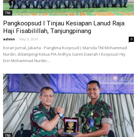
TNI
Pangkoopsud I Tinjau Kesiapan Lanud Raja
Haji Fisabilillah, Tanjungpinang
admin
-
May 3, 2024
0
Koran Jurnal, Jakarta - Panglima Koopsud I, Marsda TNI Mohammad
Nurdin, didampingi Ketua PIA Ardhya Garini Daerah I Koopsud I Ny.
Erin Mohammad Nurdin...
TNI